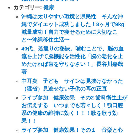
カテゴリー:
健康
沖縄は太りやすい環境と県民性 そんな沖
縄でダイエット成功しました！8ヶ月で9kg
減量成功！自力で痩せるために大切なこ
と〜沖縄移住生活〜
40代、若返りの秘訣。噛むことで、脳の血
流を上げて脳機能を活性化「脳の老化を止
めたければ歯を守りなさい！」長谷川嘉哉
著
中耳炎 子ども サインは見抜けなかった
（猛省）見逃せない子供の耳の正直
ライブ参加 健康効果 その2 歯科衛生士が
お伝えする いつまでも若々しく！顎口腔
系の健康の維持に効く！！！歌を歌う効
果！！
ライブ参加 健康効果！その１ 音楽と心