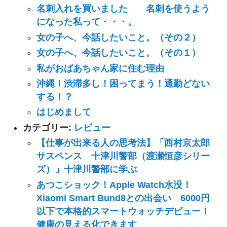
名刺入れを買いました 名刺を使うよう
になった私って・・・。
女の子へ、今話したいこと。（その２）
女の子へ、今話したいこと。（その１）
私がおばあちゃん家に住む理由
沖縄！渋滞多し！困ってまう！通勤どない
する！？
はじめまして
カテゴリー:
レビュー
【仕事が出来る人の思考法】「西村京太郎
サスペンス 十津川警部（渡瀬恒彦シリー
ズ）」十津川警部に学ぶ
あつこショック！Apple Watch水没！
Xiaomi Smart Bund8との出会い 6000円
以下で本格的スマートウォッチデビュー！
健康の見える化できます