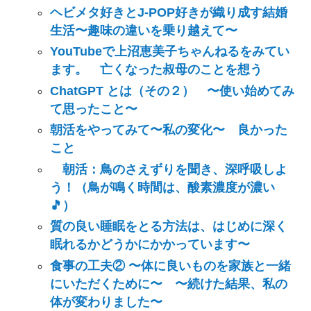
ヘビメタ好きとJ-POP好きが織り成す結婚
生活〜趣味の違いを乗り越えて〜
YouTubeで上沼恵美子ちゃんねるをみてい
ます。 亡くなった叔母のことを想う
ChatGPT とは（その２） 〜使い始めてみ
て思ったこと〜
朝活をやってみて〜私の変化〜 良かった
こと
朝活：鳥のさえずりを聞き、深呼吸しよ
う！（鳥が鳴く時間は、酸素濃度が濃い
🎵）
質の良い睡眠をとる方法は、はじめに深く
眠れるかどうかにかかっています〜
食事の工夫② 〜体に良いものを家族と一緒
にいただくために〜 〜続けた結果、私の
体が変わりました〜