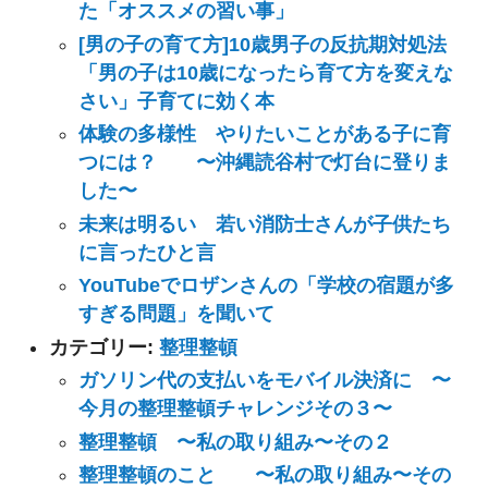
た「オススメの習い事」
[男の子の育て方]10歳男子の反抗期対処法
「男の子は10歳になったら育て方を変えな
さい」子育てに効く本
体験の多様性 やりたいことがある子に育
つには？ 〜沖縄読谷村で灯台に登りま
した〜
未来は明るい 若い消防士さんが子供たち
に言ったひと言
YouTubeでロザンさんの「学校の宿題が多
すぎる問題」を聞いて
カテゴリー:
整理整頓
ガソリン代の支払いをモバイル決済に 〜
今月の整理整頓チャレンジその３〜
整理整頓 〜私の取り組み〜その２
整理整頓のこと 〜私の取り組み〜その