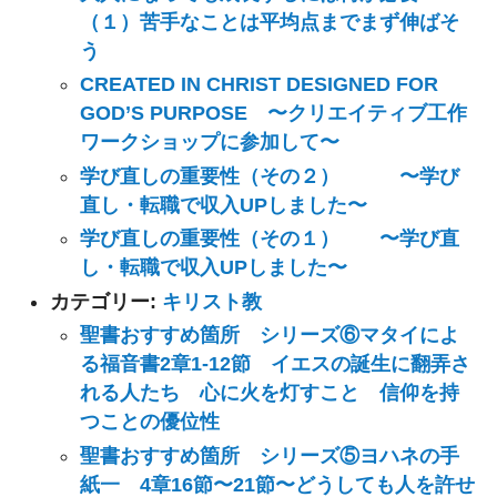
（１）苦手なことは平均点までまず伸ばそ
う
CREATED IN CHRIST DESIGNED FOR
GOD’S PURPOSE 〜クリエイティブ工作
ワークショップに参加して〜
学び直しの重要性（その２） 〜学び
直し・転職で収入UPしました〜
学び直しの重要性（その１） 〜学び直
し・転職で収入UPしました〜
カテゴリー:
キリスト教
聖書おすすめ箇所 シリーズ⑥マタイによ
る福音書2章1-12節 イエスの誕生に翻弄さ
れる人たち 心に火を灯すこと 信仰を持
つことの優位性
聖書おすすめ箇所 シリーズ⑤ヨハネの手
紙一 4章16節〜21節〜どうしても人を許せ