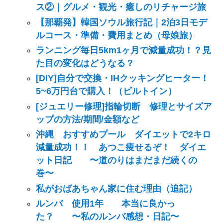
ス②｜グルメ・観光・癒しのリチャージ旅
【那覇発】韓国ソウル旅行記｜2泊3日モデ
ルコース・準備・費用まとめ（母娘旅）
ランニング毎日5km1ヶ月で減量成功！？見
た目の変化はどうなる？
[DIY]自分で交換・IHクッキングヒーター！
5~6万円台で購入！（ビルトイン）
[ジュエリー修理]指輪切断 修理とサイズア
ップの方法/期間/金額など
沖縄 おすすめプール ダイエットで2キロ
減量成功！！ あつこ痩せるぞ！ ダイエ
ット日記 〜道のりはまだまだ続くの
巻〜
私がおばあちゃん家に住む理由（追記）
ルンバ 使用1年 本当に良かっ
た？ 〜私のルンバ感想・日記〜