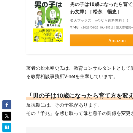
男の子は10歳になったら育て
わ文庫） [ 松永 暢史 ]
楽天ブックス ※今なら送料無料！！
¥748
（2026/06/26 19:43時点 | 楽天市場調
Amazon
著者の松永暢史氏は、教育コンサルタントとして
る教育相談事務所V-netを主宰しています。
「男の子は10歳になったら育て方を変
反抗期には、その予兆があります。
その「予兆」を感じ取って母と息子の関係を変更