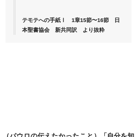
テモテへの手紙Ⅰ 1章15節〜16節 日
本聖書協会 新共同訳 より抜粋
（パウロの伝えたかったこと）
「自分を知